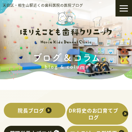
天白区・相生山駅近くの歯科医院の医院ブログ
院長ブログ
DR将史のお口育てブ
ログ